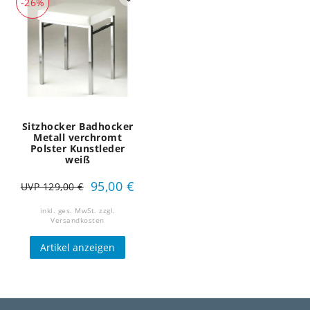
-26%
Sitzhocker Badhocker
Metall verchromt
Polster Kunstleder
weiß
95,00 €
UVP 129,00 €
inkl. ges. MwSt.
zzgl.
Versandkosten
Artikel anzeigen