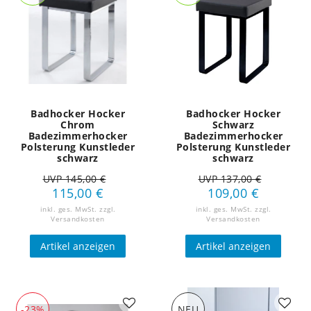
Badhocker Hocker
Badhocker Hocker
Chrom
Schwarz
Badezimmerhocker
Badezimmerhocker
Polsterung Kunstleder
Polsterung Kunstleder
schwarz
schwarz
UVP 145,00 €
UVP 137,00 €
115,00 €
109,00 €
inkl. ges. MwSt.
zzgl.
inkl. ges. MwSt.
zzgl.
Versandkosten
Versandkosten
Artikel anzeigen
Artikel anzeigen
-23%
NEU