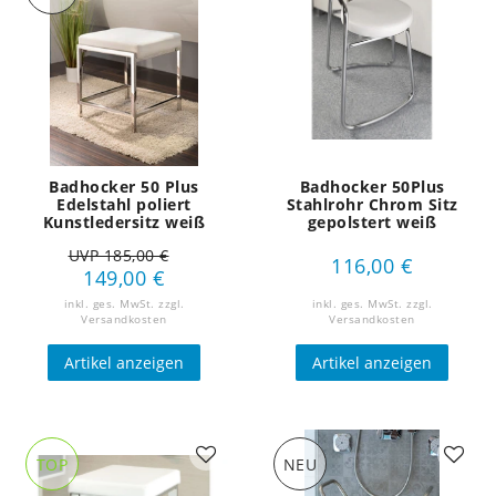
Badhocker 50 Plus
Badhocker 50Plus
Edelstahl poliert
Stahlrohr Chrom Sitz
Kunstledersitz weiß
gepolstert weiß
UVP 185,00 €
116,00 €
149,00 €
inkl. ges. MwSt.
zzgl.
inkl. ges. MwSt.
zzgl.
Versandkosten
Versandkosten
Artikel anzeigen
Artikel anzeigen
TOP
NEU