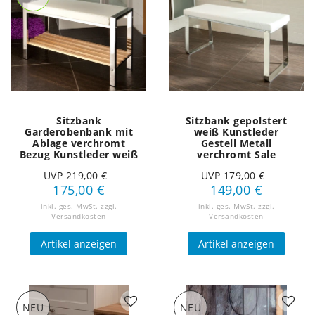
Sitzbank
Sitzbank gepolstert
Garderobenbank mit
weiß Kunstleder
Ablage verchromt
Gestell Metall
Bezug Kunstleder weiß
verchromt Sale
UVP 219,00 €
UVP 179,00 €
175,00 €
149,00 €
inkl. ges. MwSt.
zzgl.
inkl. ges. MwSt.
zzgl.
Versandkosten
Versandkosten
Artikel anzeigen
Artikel anzeigen
NEU
NEU