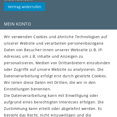
Vertrag widerrufen
MEIN KONTO
Kundenkonto
Wir verwenden Cookies und ähnliche Technologien auf
unserer Website und verarbeiten personenbezogene
VERSAND + SERVICE
Daten von Besucher:innen unserer Webseite (z.B. IP-
Versandinformationen
Adresse), um z.B. Inhalte und Anzeigen zu
Rückgabeinformationen
personalisieren, Medien von Drittanbietern einzubinden
Zahlungsinformationen
oder Zugriffe auf unsere Website zu analysieren. Die
Datenverarbeitung erfolgt erst durch gesetzte Cookies.
Wir teilen diese Daten mit Dritten, die wir in den
Einstellungen benennen.
Die Datenverarbeitung kann mit Einwilligung oder
Vorkasse (3% Rabatt)
aufgrund eines berechtigten Interesses erfolgen. Die
Paypal
Zustimmung kann erteilt oder abgelehnt werden. Es
Kauf auf Rechnung (Paypalservice)
besteht das Recht, nicht einzuwilligen und die
Lastschrift (Paypalservice)