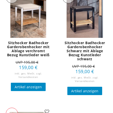
Sitzhocker Badhocker
Sitzhocker Badhocker
Garderobenhocker mit
Garderobenhocker
Ablage verchromt
Schwarz mit Ablage
Bezug Kunstleder weiß
Bezug Kunstleder
schwarz
UVP 195,00 €
UVP 195,00 €
159,00 €
159,00 €
inkl. ges. MwSt.
zzgl.
Versandkosten
inkl. ges. MwSt.
zzgl.
Versandkosten
Artikel anzeigen
Artikel anzeigen