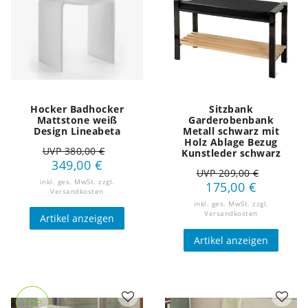
Hocker Badhocker
Sitzbank
Mattstone weiß
Garderobenbank
Design Lineabeta
Metall schwarz mit
Holz Ablage Bezug
UVP 380,00 €
Kunstleder schwarz
349,00 €
UVP 209,00 €
inkl. ges. MwSt.
zzgl.
175,00 €
Versandkosten
inkl. ges. MwSt.
zzgl.
Versandkosten
Artikel anzeigen
Artikel anzeigen
TOP