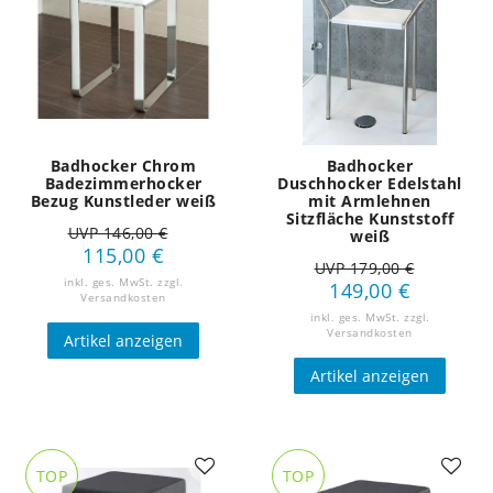
Badhocker Chrom
Badhocker
Badezimmerhocker
Duschhocker Edelstahl
Bezug Kunstleder weiß
mit Armlehnen
Sitzfläche Kunststoff
UVP 146,00 €
weiß
115,00 €
UVP 179,00 €
inkl. ges. MwSt.
zzgl.
149,00 €
Versandkosten
inkl. ges. MwSt.
zzgl.
Versandkosten
Artikel anzeigen
Artikel anzeigen
TOP
TOP