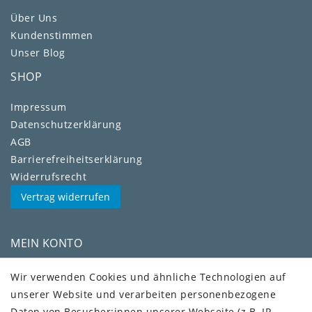
Über Uns
Kundenstimmen
Unser Blog
SHOP
Impressum
Daten­schutz­erklärung
AGB
Barrierefreiheitserklärung
Widerrufs­recht
Vertrag widerrufen
MEIN KONTO
Kundenkonto
Wir verwenden Cookies und ähnliche Technologien auf
unserer Website und verarbeiten personenbezogene
VERSAND + SERVICE
Daten von Besucher:innen unserer Webseite (z.B. IP-