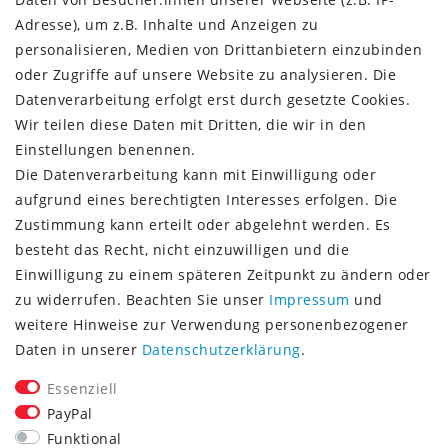
Versandinformationen
Adresse), um z.B. Inhalte und Anzeigen zu
Rückgabeinformationen
personalisieren, Medien von Drittanbietern einzubinden
Zahlungsinformationen
oder Zugriffe auf unsere Website zu analysieren. Die
Datenverarbeitung erfolgt erst durch gesetzte Cookies.
Wir teilen diese Daten mit Dritten, die wir in den
Einstellungen benennen.
Die Datenverarbeitung kann mit Einwilligung oder
Vorkasse (3% Rabatt)
aufgrund eines berechtigten Interesses erfolgen. Die
Paypal
Zustimmung kann erteilt oder abgelehnt werden. Es
Kauf auf Rechnung (Paypalservice)
besteht das Recht, nicht einzuwilligen und die
Lastschrift (Paypalservice)
Einwilligung zu einem späteren Zeitpunkt zu ändern oder
Kreditkarte (Paypalservice)
zu widerrufen. Beachten Sie unser
Impressum
und
SOCIAL MEDIA
weitere Hinweise zur Verwendung personenbezogener
Daten in unserer
Daten­schutz­erklärung
.
Essenziell
PayPal
Funktional
CONSULTING- UND TEXTAGENTUR