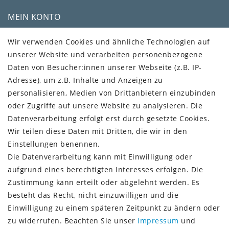
MEIN KONTO
Kundenkonto
Wir verwenden Cookies und ähnliche Technologien auf
unserer Website und verarbeiten personenbezogene
VERSAND + SERVICE
Daten von Besucher:innen unserer Webseite (z.B. IP-
Versandinformationen
Adresse), um z.B. Inhalte und Anzeigen zu
Rückgabeinformationen
personalisieren, Medien von Drittanbietern einzubinden
Zahlungsinformationen
oder Zugriffe auf unsere Website zu analysieren. Die
Datenverarbeitung erfolgt erst durch gesetzte Cookies.
Wir teilen diese Daten mit Dritten, die wir in den
Einstellungen benennen.
Die Datenverarbeitung kann mit Einwilligung oder
Vorkasse (3% Rabatt)
aufgrund eines berechtigten Interesses erfolgen. Die
Paypal
Zustimmung kann erteilt oder abgelehnt werden. Es
Kauf auf Rechnung (Paypalservice)
besteht das Recht, nicht einzuwilligen und die
Lastschrift (Paypalservice)
Einwilligung zu einem späteren Zeitpunkt zu ändern oder
Kreditkarte (Paypalservice)
zu widerrufen. Beachten Sie unser
Impressum
und
SOCIAL MEDIA