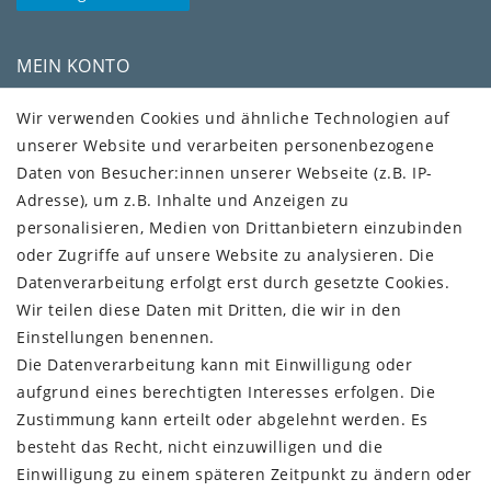
MEIN KONTO
Kundenkonto
Wir verwenden Cookies und ähnliche Technologien auf
unserer Website und verarbeiten personenbezogene
VERSAND + SERVICE
Daten von Besucher:innen unserer Webseite (z.B. IP-
Versandinformationen
Adresse), um z.B. Inhalte und Anzeigen zu
Rückgabeinformationen
personalisieren, Medien von Drittanbietern einzubinden
Zahlungsinformationen
oder Zugriffe auf unsere Website zu analysieren. Die
Datenverarbeitung erfolgt erst durch gesetzte Cookies.
Wir teilen diese Daten mit Dritten, die wir in den
Einstellungen benennen.
Die Datenverarbeitung kann mit Einwilligung oder
Vorkasse (3% Rabatt)
aufgrund eines berechtigten Interesses erfolgen. Die
Paypal
Zustimmung kann erteilt oder abgelehnt werden. Es
Kauf auf Rechnung (Paypalservice)
besteht das Recht, nicht einzuwilligen und die
Lastschrift (Paypalservice)
Einwilligung zu einem späteren Zeitpunkt zu ändern oder
Kreditkarte (Paypalservice)