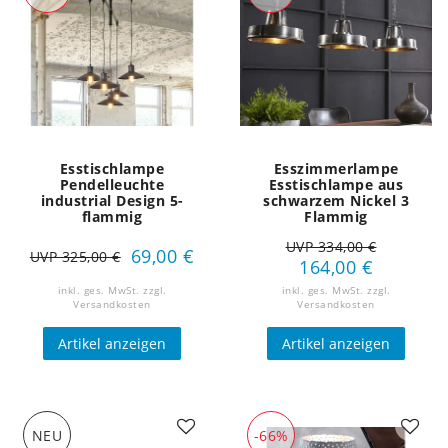
Esstischlampe
Esszimmerlampe
Pendelleuchte
Esstischlampe aus
industrial Design 5-
schwarzem Nickel 3
flammig
Flammig
UVP 334,00 €
69,00 €
UVP 325,00 €
164,00 €
inkl. ges. MwSt.
zzgl.
inkl. ges. MwSt.
zzgl.
Versandkosten
Versandkosten
Artikel anzeigen
Artikel anzeigen
NEU
-66%