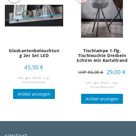
Glaskantenbeleuchtun
Tischlampe 1-flg.
g 2er Set LED
Tischleuchte Dreibein
Schirm mit Kartellrand
45,50 €
29,00 €
UVP 86,00 €
inkl. ges. MwSt.
zzgl.
Versandkosten
inkl. ges. MwSt.
zzgl.
Versandkosten
Artikel anzeigen
Artikel anzeigen