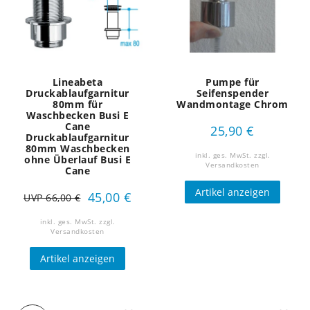
Lineabeta
Pumpe für
Druckablaufgarnitur
Seifenspender
80mm für
Wandmontage Chrom
Waschbecken Busi E
Cane
25,90 €
Druckablaufgarnitur
80mm Waschbecken
inkl. ges. MwSt.
zzgl.
ohne Überlauf Busi E
Versandkosten
Cane
Artikel anzeigen
45,00 €
UVP 66,00 €
inkl. ges. MwSt.
zzgl.
Versandkosten
Artikel anzeigen