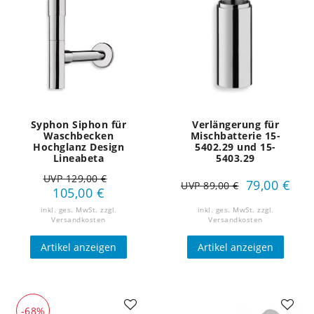
Syphon Siphon für
Verlängerung für
Waschbecken
Mischbatterie 15-
Hochglanz Design
5402.29 und 15-
Lineabeta
5403.29
UVP 129,00 €
79,00 €
UVP 89,00 €
105,00 €
inkl. ges. MwSt.
zzgl.
inkl. ges. MwSt.
zzgl.
Versandkosten
Versandkosten
Artikel anzeigen
Artikel anzeigen
-68%