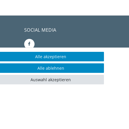
SOCIAL MEDIA
Alle akzeptieren
CONSULTING- UND
Alle ablehnen
TEXTAGENTUR
Auswahl akzeptieren
rvice)