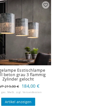
gelampe Esstischlampe
ll beton grau 3 flammig
Zylinder gelocht
184,00 €
VP 219,00 €
. ges. MwSt.
zzgl.
Versandkosten
Artikel anzeigen