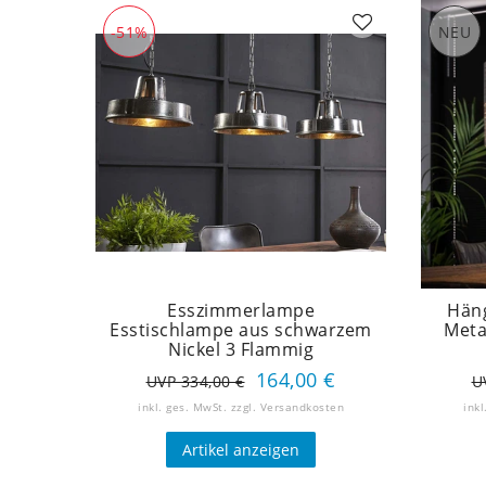
-51%
NEU
Esszimmerlampe
Hän
Esstischlampe aus schwarzem
Meta
Nickel 3 Flammig
164,00 €
UVP 334,00 €
U
inkl. ges. MwSt.
zzgl.
Versandkosten
inkl
Artikel anzeigen