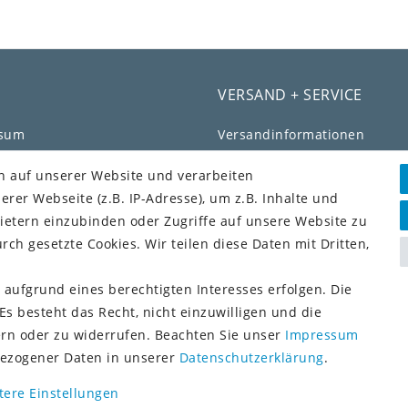
VERSAND + SERVICE
ssum
Versandinformationen
chutz­erklärung
Rückgabeinformationen
n auf unserer Website und verarbeiten
Zahlungsinformationen
er Webseite (z.B. IP-Adresse), um z.B. Inhalte und
efreiheitserklärung
ietern einzubinden oder Zugriffe auf unsere Website zu
fs­recht
rch gesetzte Cookies. Wir teilen diese Daten mit Dritten,
ag widerrufen
Vorkasse (3% Rabatt)
 aufgrund eines berechtigten Interesses erfolgen. Die
Paypal
KONTO
s besteht das Recht, nicht einzuwilligen und die
Kauf auf Rechnung (Paypalse
ern oder zu widerrufen. Beachten Sie unser
Impressum
Lastschrift (Paypalservice)
konto
ezogener Daten in unserer
Daten­schutz­erklärung
.
Kreditkarte (Paypalservice)
tere Einstellungen