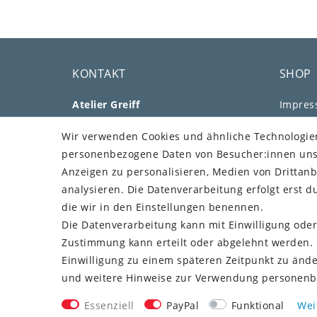
KONTAKT
SHOP
Atelier Greiff
Impre
Aussiger Str. 25
Daten­s
Wir verwenden Cookies und ähnliche Technologie
91207 Lauf
AGB
personenbezogene Daten von Besucher:innen unser
Telefon: +49 176 73505308
Barrier
Anzeigen zu personalisieren, Medien von Drittanb
E-Mail: mail@greiff.com
Widerru
analysieren. Die Datenverarbeitung erfolgt erst du
Vertr
Über Uns
die wir in den Einstellungen benennen.
Kundenstimmen
Die Datenverarbeitung kann mit Einwilligung oder
Unser Blog
MEIN 
Zustimmung kann erteilt oder abgelehnt werden. E
Einwilligung zu einem späteren Zeitpunkt zu änd
Kunden
und weitere Hinweise zur Verwendung personenb
Essenziell
PayPal
Funktional
Wei