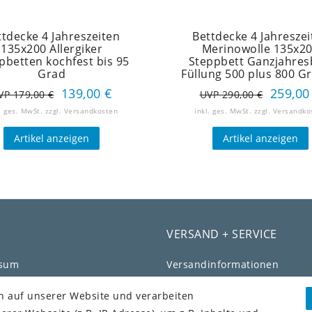
ttdecke 4 Jahreszeiten
Bettdecke 4 Jahreszei
135x200 Allergiker
Merinowolle 135x2
pbetten kochfest bis 95
Steppbett Ganzjahres
Grad
Füllung 500 plus 800 
139,00 €
259,00
VP 179,00 €
UVP 290,00 €
. ges. MwSt.
zzgl.
Versandkosten
inkl. ges. MwSt.
zzgl.
Versandko
Artikel anzeigen
Artikel anzeigen
VERSAND + SERVICE
ssum
Versandinformationen
chutz­erklärung
Rückgabeinformationen
n auf unserer Website und verarbeiten
Zahlungsinformationen