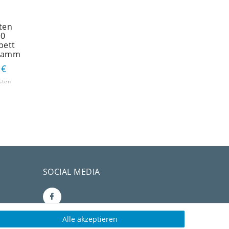
ten
00
bett
Gramm
 €
sten
SOCIAL MEDIA
Alle akzeptieren