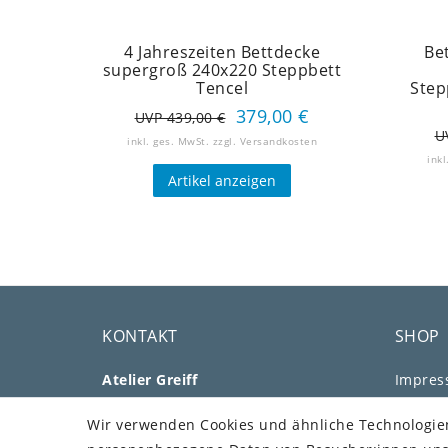
4 Jahreszeiten Bettdecke
Be
supergroß 240x220 Steppbett
Tencel
Step
379,00 €
UVP 439,00 €
U
inkl. ges. MwSt.
zzgl.
Versandkosten
inkl
Artikel anzeigen
KONTAKT
SHOP
Atelier Greiff
Impre
Aussiger Str. 25
Daten­s
Wir verwenden Cookies und ähnliche Technologie
91207 Lauf
AGB