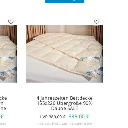
cke
4 Jahreszeiten Bettdecke
en
155x220 Übergröße 90%
une
Daune SALE
 €
339,00 €
UVP 389,00 €
sten
inkl. ges. MwSt.
zzgl.
Versandkosten