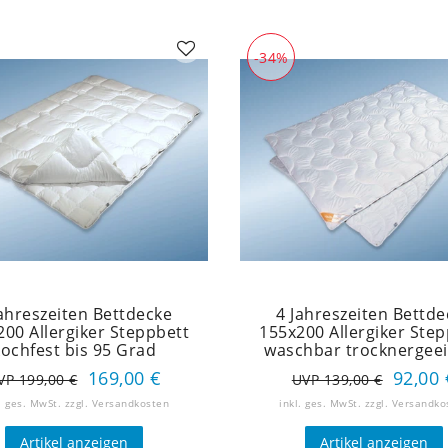
-34%
Jahreszeiten Bettdecke
4 Jahreszeiten Bettde
200 Allergiker Steppbett
155x200 Allergiker Step
kochfest bis 95 Grad
waschbar trocknergee
169,00 €
92,00 
VP 199,00 €
UVP 139,00 €
. ges. MwSt.
zzgl.
Versandkosten
inkl. ges. MwSt.
zzgl.
Versandko
Artikel anzeigen
Artikel anzeigen