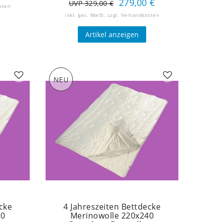
279,00 €
UVP 329,00 €
sten
inkl. ges. MwSt.
zzgl.
Versandkosten
Artikel anzeigen
NEU
cke
4 Jahreszeiten Bettdecke
20
Merinowolle 220x240