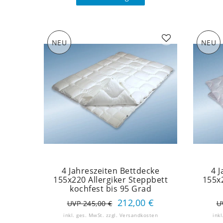
NEU
NEU
4 Jahreszeiten Bettdecke
4 
155x220 Allergiker Steppbett
155x
kochfest bis 95 Grad
212,00 €
UVP 245,00 €
U
inkl. ges. MwSt.
zzgl.
Versandkosten
inkl