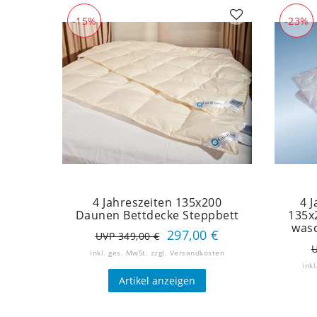
-15%
-23%
4 Jahreszeiten 135x200
4 
Daunen Bettdecke Steppbett
135x
wasc
297,00 €
UVP 349,00 €
U
inkl. ges. MwSt.
zzgl.
Versandkosten
inkl
Artikel anzeigen