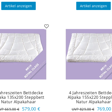
Artikel anzeigen
Artikel anzeigen
Jahreszeiten Bettdecke
4 Jahreszeiten Bettde
aka 135x200 Steppbett
Alpaka 155x220 Stepp
Natur Alpakahaar
Natur Alpakahaar
579,00 €
769,00
VP 669,00 €
UVP 829,00 €