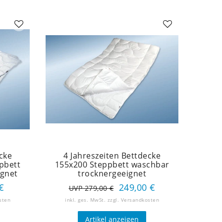
cke
4 Jahreszeiten Bettdecke
pbett
155x200 Steppbett waschbar
ignet
trocknergeeignet
€
249,00 €
UVP 279,00 €
sten
inkl. ges. MwSt.
zzgl.
Versandkosten
Artikel anzeigen