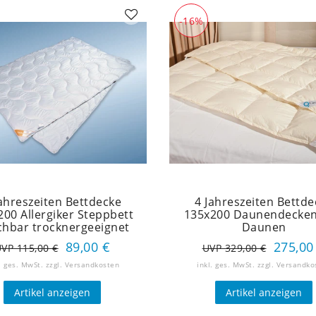
-16%
Jahreszeiten Bettdecke
4 Jahreszeiten Bettde
200 Allergiker Steppbett
135x200 Daunendecke
hbar trocknergeeignet
Daunen
89,00 €
275,00
VP 115,00 €
UVP 329,00 €
. ges. MwSt.
zzgl.
Versandkosten
inkl. ges. MwSt.
zzgl.
Versandko
Artikel anzeigen
Artikel anzeigen