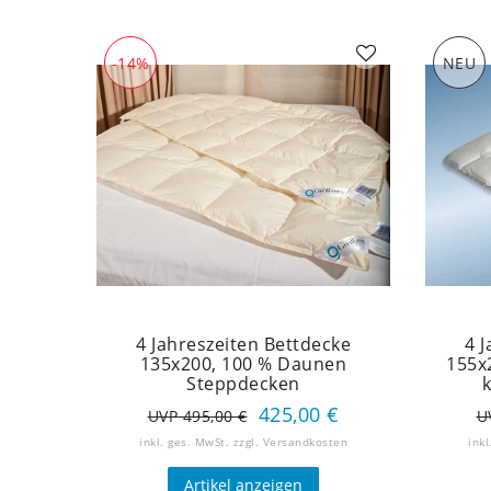
-14%
NEU
4 Jahreszeiten Bettdecke
4 
135x200, 100 % Daunen
155x
Steppdecken
425,00 €
UVP 495,00 €
U
inkl. ges. MwSt.
zzgl.
Versandkosten
inkl
Artikel anzeigen