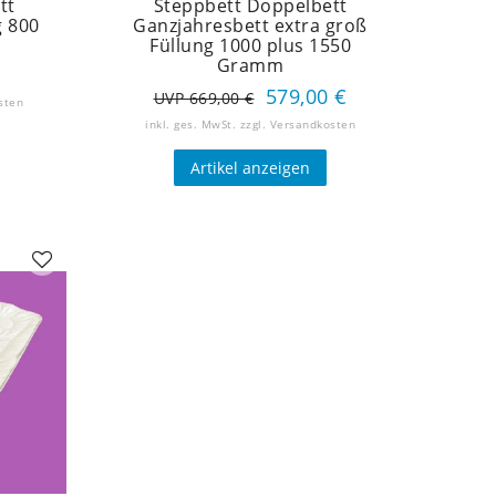
tt
Steppbett Doppelbett
g 800
Ganzjahresbett extra groß
Füllung 1000 plus 1550
Gramm
579,00 €
UVP 669,00 €
sten
inkl. ges. MwSt.
zzgl.
Versandkosten
Artikel anzeigen