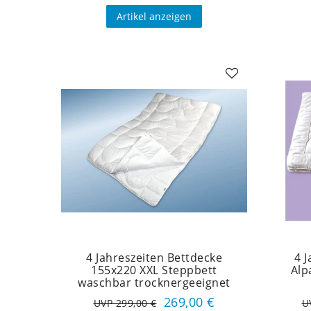
Artikel anzeigen
4 Jahreszeiten Bettdecke
4 
155x220 XXL Steppbett
Alp
waschbar trocknergeeignet
269,00 €
UVP 299,00 €
U