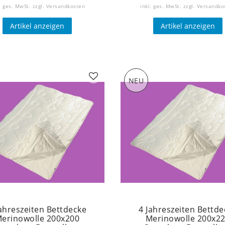
. ges. MwSt.
zzgl.
Versandkosten
inkl. ges. MwSt.
zzgl.
Versandko
Artikel anzeigen
Artikel anzeigen
NEU
Jahreszeiten Bettdecke
4 Jahreszeiten Bettde
erinowolle 200x200
Merinowolle 200x2