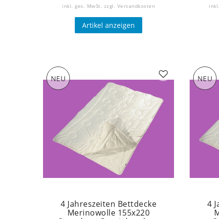
inkl. ges. MwSt.
zzgl.
Versandkosten
inkl
Artikel anzeigen
NEU
NEU
4 Jahreszeiten Bettdecke
4 
Merinowolle 155x220
M