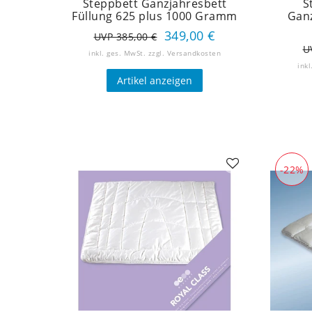
Steppbett Ganzjahresbett
S
Füllung 625 plus 1000 Gramm
Ganz
349,00 €
UVP 385,00 €
U
inkl. ges. MwSt.
zzgl.
Versandkosten
inkl
Artikel anzeigen
-22%