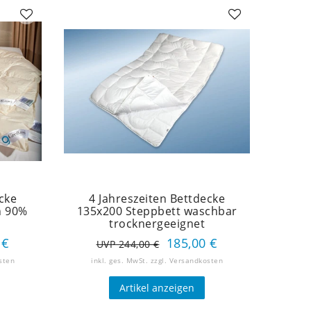
cke
4 Jahreszeiten Bettdecke
n 90%
135x200 Steppbett waschbar
trocknergeeignet
 €
185,00 €
UVP 244,00 €
sten
inkl. ges. MwSt.
zzgl.
Versandkosten
Artikel anzeigen