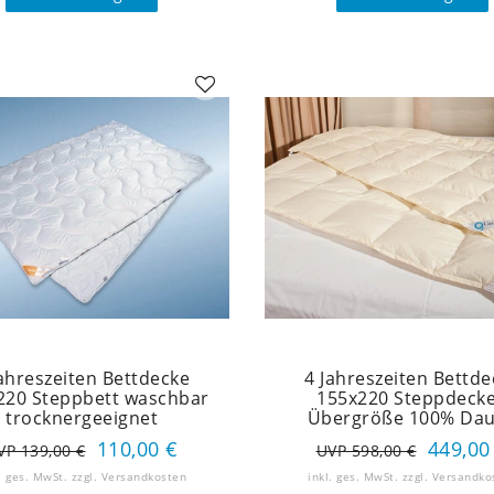
Jahreszeiten Bettdecke
4 Jahreszeiten Bettde
220 Steppbett waschbar
155x220 Steppdeck
trocknergeeignet
Übergröße 100% Da
110,00 €
449,00
VP 139,00 €
UVP 598,00 €
. ges. MwSt.
zzgl.
Versandkosten
inkl. ges. MwSt.
zzgl.
Versandko