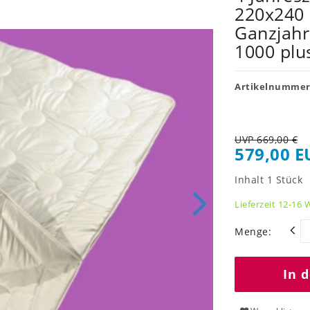
220x240 
Ganzjahr
1000 pl
Artikelnumme
UVP 669,00 €
579,00 E
Inhalt
1
Stück
Lieferzeit 12-16
Menge:
In 