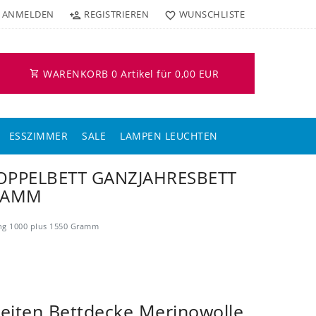
ANMELDEN
REGISTRIEREN
WUNSCHLISTE
WARENKORB
0
Artikel für
0,00 EUR
ESSZIMMER
SALE
LAMPEN LEUCHTEN
OPPELBETT GANZJAHRESBETT
AMM
n
ung 1000 plus 1550 Gramm
zeiten Bettdecke Merinowolle