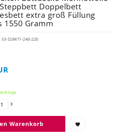
Steppbett Doppelbett
esbett extra groß Füllung
us 1550 Gramm
r
33-528471-240-220
UR
 Werktage
den Warenkorb