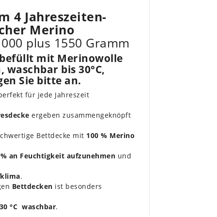
m 4 Jahreszeiten-
icher Merino
 1000 plus 1550 Gramm
befüllt mit Merinowolle
, waschbar bis 30°C,
en Sie bitte an.
perfekt für jede Jahreszeit
resdecke
ergeben zusammengeknöpft
hochwertige Bettdecke mit
100 % Merino
% an Feuchtigkeit aufzunehmen
und
fklima
.
igen
Bettdecken
ist besonders
 30 °C
waschbar
.