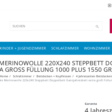
KINDER + JUGENDZIMMER
SCHLAFZIMMER
WOHNZIMMER
E MERINOWOLLE 220X240 STEPPBETT D
A GROSS FÜLLUNG 1000 PLUS 1550 GR
Home
Schlafzimmer
Bettdecken + Kopfkissen
4 Jahreszeiten Bettdecke
ecke Merinowolle 220x240 Steppbett Doppelbett Ganzjahresbett extra groß Füll
Garanta
4 Jahres