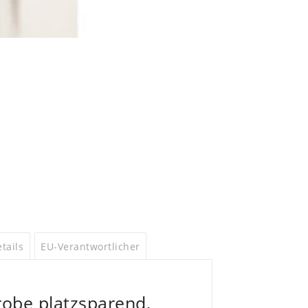
tails
EU-Verantwortlicher
obe platzsparend,