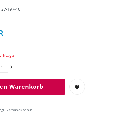
r
27-197-10
R
Werktage
den Warenkorb
zgl.
Versandkosten