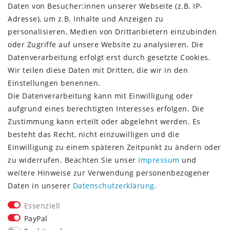
Daten von Besucher:innen unserer Webseite (z.B. IP-
Versandinformationen
Adresse), um z.B. Inhalte und Anzeigen zu
Rückgabeinformationen
personalisieren, Medien von Drittanbietern einzubinden
Zahlungsinformationen
oder Zugriffe auf unsere Website zu analysieren. Die
Datenverarbeitung erfolgt erst durch gesetzte Cookies.
Wir teilen diese Daten mit Dritten, die wir in den
Einstellungen benennen.
Die Datenverarbeitung kann mit Einwilligung oder
Vorkasse (3% Rabatt)
aufgrund eines berechtigten Interesses erfolgen. Die
Paypal
Zustimmung kann erteilt oder abgelehnt werden. Es
Kauf auf Rechnung (Paypalservice)
besteht das Recht, nicht einzuwilligen und die
Lastschrift (Paypalservice)
Einwilligung zu einem späteren Zeitpunkt zu ändern oder
Kreditkarte (Paypalservice)
zu widerrufen. Beachten Sie unser
Impressum
und
SOCIAL MEDIA
weitere Hinweise zur Verwendung personenbezogener
Daten in unserer
Daten­schutz­erklärung
.
Essenziell
PayPal