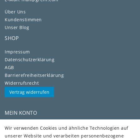
Über Uns
Kundenstimmen
Unser Blog
SHOP
Impressum
Daten­schutz­erklärung
AGB
Barrierefreiheitserklärung
Widerrufs­recht
Vertrag widerrufen
MEIN KONTO
Kundenkonto
Wir verwenden Cookies und ähnliche Technologien auf
unserer Website und verarbeiten personenbezogene
VERSAND + SERVICE