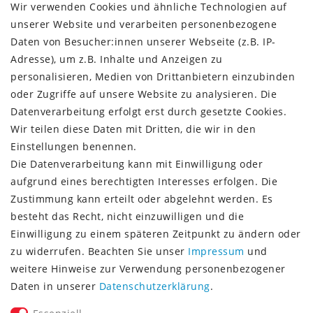
Kundenkonto
Wir verwenden Cookies und ähnliche Technologien auf
unserer Website und verarbeiten personenbezogene
VERSAND + SERVICE
Daten von Besucher:innen unserer Webseite (z.B. IP-
Versandinformationen
Adresse), um z.B. Inhalte und Anzeigen zu
Rückgabeinformationen
personalisieren, Medien von Drittanbietern einzubinden
Zahlungsinformationen
oder Zugriffe auf unsere Website zu analysieren. Die
Datenverarbeitung erfolgt erst durch gesetzte Cookies.
Wir teilen diese Daten mit Dritten, die wir in den
Einstellungen benennen.
Die Datenverarbeitung kann mit Einwilligung oder
Vorkasse (3% Rabatt)
aufgrund eines berechtigten Interesses erfolgen. Die
Paypal
Zustimmung kann erteilt oder abgelehnt werden. Es
Kauf auf Rechnung (Paypalservice)
besteht das Recht, nicht einzuwilligen und die
Lastschrift (Paypalservice)
Einwilligung zu einem späteren Zeitpunkt zu ändern oder
Kreditkarte (Paypalservice)
zu widerrufen. Beachten Sie unser
Impressum
und
SOCIAL MEDIA
weitere Hinweise zur Verwendung personenbezogener
Daten in unserer
Daten­schutz­erklärung
.