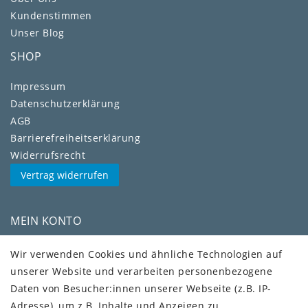
Kundenstimmen
Unser Blog
SHOP
Impressum
Daten­schutz­erklärung
AGB
Barrierefreiheitserklärung
Widerrufs­recht
Vertrag widerrufen
MEIN KONTO
Kundenkonto
Wir verwenden Cookies und ähnliche Technologien auf
unserer Website und verarbeiten personenbezogene
VERSAND + SERVICE
Daten von Besucher:innen unserer Webseite (z.B. IP-
Versandinformationen
Adresse), um z.B. Inhalte und Anzeigen zu