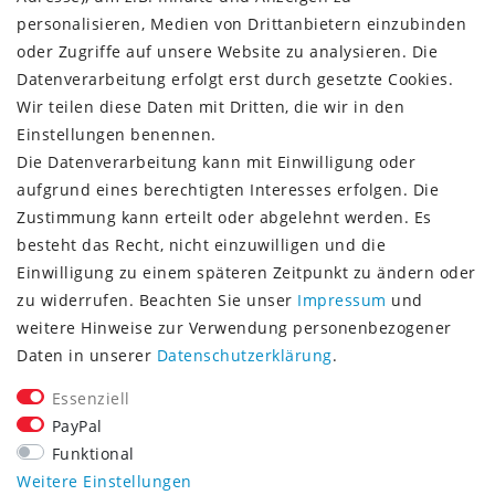
Rückgabeinformationen
personalisieren, Medien von Drittanbietern einzubinden
Zahlungsinformationen
oder Zugriffe auf unsere Website zu analysieren. Die
Datenverarbeitung erfolgt erst durch gesetzte Cookies.
Wir teilen diese Daten mit Dritten, die wir in den
Einstellungen benennen.
Die Datenverarbeitung kann mit Einwilligung oder
Vorkasse (3% Rabatt)
aufgrund eines berechtigten Interesses erfolgen. Die
Paypal
Zustimmung kann erteilt oder abgelehnt werden. Es
Kauf auf Rechnung (Paypalservice)
besteht das Recht, nicht einzuwilligen und die
Lastschrift (Paypalservice)
Einwilligung zu einem späteren Zeitpunkt zu ändern oder
Kreditkarte (Paypalservice)
zu widerrufen. Beachten Sie unser
Impressum
und
SOCIAL MEDIA
weitere Hinweise zur Verwendung personenbezogener
Daten in unserer
Daten­schutz­erklärung
.
Essenziell
PayPal
Funktional
CONSULTING- UND TEXTAGENTUR
Weitere Einstellungen