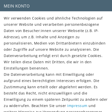
MEIN KONTO
Kundenkonto
Wir verwenden Cookies und ähnliche Technologien auf
unserer Website und verarbeiten personenbezogene
VERSAND + SERVICE
Daten von Besucher:innen unserer Webseite (z.B. IP-
Versandinformationen
Adresse), um z.B. Inhalte und Anzeigen zu
Rückgabeinformationen
personalisieren, Medien von Drittanbietern einzubinden
Zahlungsinformationen
oder Zugriffe auf unsere Website zu analysieren. Die
Datenverarbeitung erfolgt erst durch gesetzte Cookies.
Wir teilen diese Daten mit Dritten, die wir in den
Einstellungen benennen.
Die Datenverarbeitung kann mit Einwilligung oder
Vorkasse (3% Rabatt)
aufgrund eines berechtigten Interesses erfolgen. Die
Paypal
Zustimmung kann erteilt oder abgelehnt werden. Es
Kauf auf Rechnung (Paypalservice)
besteht das Recht, nicht einzuwilligen und die
Lastschrift (Paypalservice)
Einwilligung zu einem späteren Zeitpunkt zu ändern oder
Kreditkarte (Paypalservice)
zu widerrufen. Beachten Sie unser
Impressum
und
SOCIAL MEDIA
weitere Hinweise zur Verwendung personenbezogener