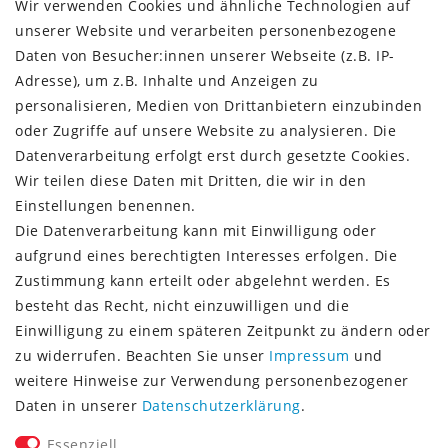
Kundenkonto
Wir verwenden Cookies und ähnliche Technologien auf
unserer Website und verarbeiten personenbezogene
VERSAND + SERVICE
Daten von Besucher:innen unserer Webseite (z.B. IP-
Versandinformationen
Adresse), um z.B. Inhalte und Anzeigen zu
Rückgabeinformationen
personalisieren, Medien von Drittanbietern einzubinden
Zahlungsinformationen
oder Zugriffe auf unsere Website zu analysieren. Die
Datenverarbeitung erfolgt erst durch gesetzte Cookies.
Wir teilen diese Daten mit Dritten, die wir in den
Einstellungen benennen.
Die Datenverarbeitung kann mit Einwilligung oder
Vorkasse (3% Rabatt)
aufgrund eines berechtigten Interesses erfolgen. Die
Paypal
Zustimmung kann erteilt oder abgelehnt werden. Es
Kauf auf Rechnung (Paypalservice)
besteht das Recht, nicht einzuwilligen und die
Lastschrift (Paypalservice)
Einwilligung zu einem späteren Zeitpunkt zu ändern oder
Kreditkarte (Paypalservice)
zu widerrufen. Beachten Sie unser
Impressum
und
SOCIAL MEDIA
weitere Hinweise zur Verwendung personenbezogener
Daten in unserer
Daten­schutz­erklärung
.
Essenziell