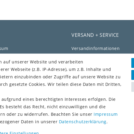
VERSAND + SERVICE
ssum
Versandinformationen
chutz­erklärung
Rückgabeinformationen
n auf unserer Website und verarbeiten
Zahlungsinformationen
er Webseite (z.B. IP-Adresse), um z.B. Inhalte und
efreiheitserklärung
ietern einzubinden oder Zugriffe auf unsere Website zu
fs­recht
rch gesetzte Cookies. Wir teilen diese Daten mit Dritten,
ag widerrufen
Vorkasse (3% Rabatt)
 aufgrund eines berechtigten Interesses erfolgen. Die
Paypal
KONTO
s besteht das Recht, nicht einzuwilligen und die
Kauf auf Rechnung (Paypalse
ern oder zu widerrufen. Beachten Sie unser
Impressum
Lastschrift (Paypalservice)
konto
ezogener Daten in unserer
Daten­schutz­erklärung
.
Kreditkarte (Paypalservice)
tere Einstellungen