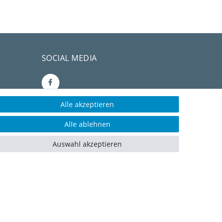
SOCIAL MEDIA
Alle akzeptieren
CONSULTING- UND
Alle ablehnen
TEXTAGENTUR
Auswahl akzeptieren
rvice)