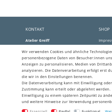
KONTAKT
SHOP
Atelier Greiff
Impre
Aussiger Str. 25
Daten­s
Wir verwenden Cookies und ähnliche Technologie
91207 Lauf
AGB
personenbezogene Daten von Besucher:innen unser
Telefon: +49 176 73505308
Barrier
Anzeigen zu personalisieren, Medien von Drittanb
E-Mail: mail@greiff.com
Widerru
analysieren. Die Datenverarbeitung erfolgt erst du
Vertr
Über Uns
die wir in den Einstellungen benennen.
Kundenstimmen
Die Datenverarbeitung kann mit Einwilligung oder
Unser Blog
MEIN 
Zustimmung kann erteilt oder abgelehnt werden. E
Einwilligung zu einem späteren Zeitpunkt zu änd
Kunden
und weitere Hinweise zur Verwendung personenb
Essenziell
PayPal
Funktional
Wei