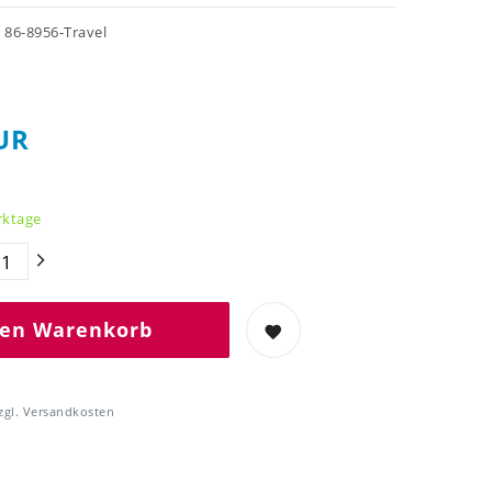
r
86-8956-Travel
UR
rktage
den Warenkorb
zgl.
Versandkosten