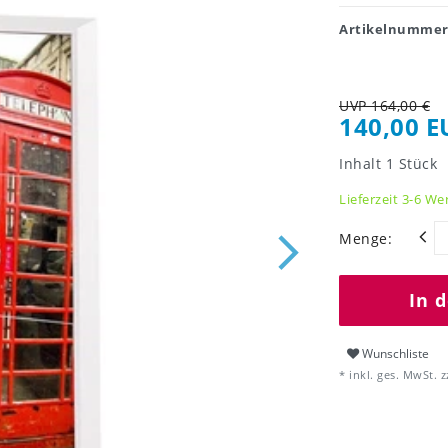
Artikelnumme
UVP 164,00 €
140,00 E
Inhalt
1
Stück
Lieferzeit 3-6 We
Menge:
In 
Wunschliste
* inkl. ges. MwSt. z