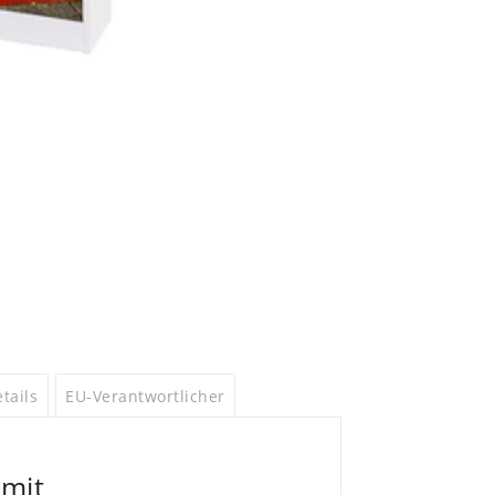
tails
EU-Verantwortlicher
 mit