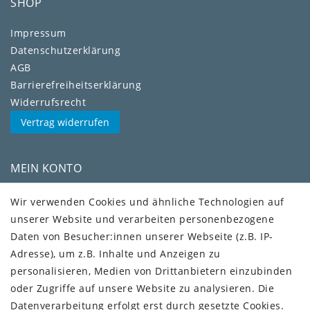
SHOP
Impressum
Daten­schutz­erklärung
AGB
Barrierefreiheitserklärung
Widerrufs­recht
Vertrag widerrufen
MEIN KONTO
Kundenkonto
Wir verwenden Cookies und ähnliche Technologien auf
unserer Website und verarbeiten personenbezogene
VERSAND + SERVICE
Daten von Besucher:innen unserer Webseite (z.B. IP-
Versandinformationen
Adresse), um z.B. Inhalte und Anzeigen zu
Rückgabeinformationen
personalisieren, Medien von Drittanbietern einzubinden
Zahlungsinformationen
oder Zugriffe auf unsere Website zu analysieren. Die
Datenverarbeitung erfolgt erst durch gesetzte Cookies.