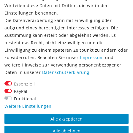
Wir teilen diese Daten mit Dritten, die wir in den
Einstellungen benennen.
Die Datenverarbeitung kann mit Einwilligung oder
Vorkasse (3% Rabatt)
aufgrund eines berechtigten Interesses erfolgen. Die
Paypal
Zustimmung kann erteilt oder abgelehnt werden. Es
Kauf auf Rechnung (Paypalservice)
besteht das Recht, nicht einzuwilligen und die
Lastschrift (Paypalservice)
Einwilligung zu einem späteren Zeitpunkt zu ändern oder
Kreditkarte (Paypalservice)
zu widerrufen. Beachten Sie unser
Impressum
und
SOCIAL MEDIA
weitere Hinweise zur Verwendung personenbezogener
Daten in unserer
Daten­schutz­erklärung
.
Essenziell
PayPal
Funktional
CONSULTING- UND TEXTAGENTUR
Weitere Einstellungen
Alle akzeptieren
Alle ablehnen