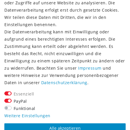
Zahlungsinformationen
oder Zugriffe auf unsere Website zu analysieren. Die
Datenverarbeitung erfolgt erst durch gesetzte Cookies.
Wir teilen diese Daten mit Dritten, die wir in den
Einstellungen benennen.
Die Datenverarbeitung kann mit Einwilligung oder
Vorkasse (3% Rabatt)
aufgrund eines berechtigten Interesses erfolgen. Die
Paypal
Zustimmung kann erteilt oder abgelehnt werden. Es
Kauf auf Rechnung (Paypalservice)
besteht das Recht, nicht einzuwilligen und die
Lastschrift (Paypalservice)
Einwilligung zu einem späteren Zeitpunkt zu ändern oder
Kreditkarte (Paypalservice)
zu widerrufen. Beachten Sie unser
Impressum
und
SOCIAL MEDIA
weitere Hinweise zur Verwendung personenbezogener
Daten in unserer
Daten­schutz­erklärung
.
Essenziell
PayPal
Funktional
CONSULTING- UND TEXTAGENTUR
Weitere Einstellungen
Alle akzeptieren