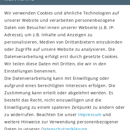
Kundenkonto
Wir verwenden Cookies und ähnliche Technologien auf
unserer Website und verarbeiten personenbezogene
VERSAND + SERVICE
Daten von Besucher:innen unserer Webseite (z.B. IP-
Versandinformationen
Adresse), um z.B. Inhalte und Anzeigen zu
Rückgabeinformationen
personalisieren, Medien von Drittanbietern einzubinden
Zahlungsinformationen
oder Zugriffe auf unsere Website zu analysieren. Die
Datenverarbeitung erfolgt erst durch gesetzte Cookies.
Wir teilen diese Daten mit Dritten, die wir in den
Einstellungen benennen.
Die Datenverarbeitung kann mit Einwilligung oder
Vorkasse (3% Rabatt)
aufgrund eines berechtigten Interesses erfolgen. Die
Paypal
Zustimmung kann erteilt oder abgelehnt werden. Es
Kauf auf Rechnung (Paypalservice)
besteht das Recht, nicht einzuwilligen und die
Lastschrift (Paypalservice)
Einwilligung zu einem späteren Zeitpunkt zu ändern oder
Kreditkarte (Paypalservice)
zu widerrufen. Beachten Sie unser
Impressum
und
SOCIAL MEDIA
weitere Hinweise zur Verwendung personenbezogener
Daten in unserer
Daten­schutz­erklärung
.