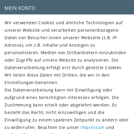
MEIN KONTO
Kundenkonto
Wir verwenden Cookies und ähnliche Technologien auf
unserer Website und verarbeiten personenbezogene
VERSAND + SERVICE
Daten von Besucher:innen unserer Webseite (z.B. IP-
Versandinformationen
Adresse), um z.B. Inhalte und Anzeigen zu
Rückgabeinformationen
personalisieren, Medien von Drittanbietern einzubinden
Zahlungsinformationen
oder Zugriffe auf unsere Website zu analysieren. Die
Datenverarbeitung erfolgt erst durch gesetzte Cookies.
Wir teilen diese Daten mit Dritten, die wir in den
Einstellungen benennen.
Die Datenverarbeitung kann mit Einwilligung oder
Vorkasse (3% Rabatt)
aufgrund eines berechtigten Interesses erfolgen. Die
Paypal
Zustimmung kann erteilt oder abgelehnt werden. Es
Kauf auf Rechnung (Paypalservice)
besteht das Recht, nicht einzuwilligen und die
Lastschrift (Paypalservice)
Einwilligung zu einem späteren Zeitpunkt zu ändern oder
Kreditkarte (Paypalservice)
zu widerrufen. Beachten Sie unser
Impressum
und
SOCIAL MEDIA