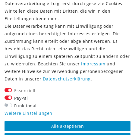
Datenverarbeitung erfolgt erst durch gesetzte Cookies.
Wir teilen diese Daten mit Dritten, die wir in den
Einstellungen benennen.
Die Datenverarbeitung kann mit Einwilligung oder
Vorkasse (3% Rabatt)
aufgrund eines berechtigten Interesses erfolgen. Die
Paypal
Zustimmung kann erteilt oder abgelehnt werden. Es
Kauf auf Rechnung (Paypalservice)
besteht das Recht, nicht einzuwilligen und die
Lastschrift (Paypalservice)
Einwilligung zu einem späteren Zeitpunkt zu ändern oder
Kreditkarte (Paypalservice)
zu widerrufen. Beachten Sie unser
Impressum
und
SOCIAL MEDIA
weitere Hinweise zur Verwendung personenbezogener
Daten in unserer
Daten­schutz­erklärung
.
Essenziell
PayPal
Funktional
CONSULTING- UND TEXTAGENTUR
Weitere Einstellungen
Alle akzeptieren