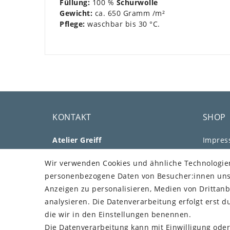
Füllung:
100 %
Schurwolle
Gewicht:
ca. 650 Gramm /m²
Pflege:
waschbar bis 30 °C.
KONTAKT
SHOP
Atelier Greiff
Impre
Aussiger Str. 25
Daten­s
Wir verwenden Cookies und ähnliche Technologie
91207 Lauf
AGB
personenbezogene Daten von Besucher:innen unser
Telefon: +49 176 73505308
Barrier
Anzeigen zu personalisieren, Medien von Drittanb
E-Mail: mail@greiff.com
Widerru
analysieren. Die Datenverarbeitung erfolgt erst du
Vertr
Über Uns
die wir in den Einstellungen benennen.
Kundenstimmen
Die Datenverarbeitung kann mit Einwilligung oder