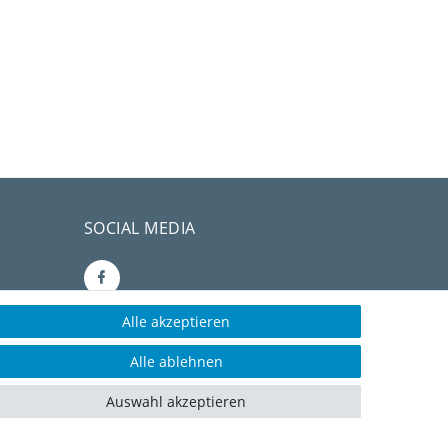
SOCIAL MEDIA
Alle akzeptieren
CONSULTING- UND
Alle ablehnen
TEXTAGENTUR
Auswahl akzeptieren