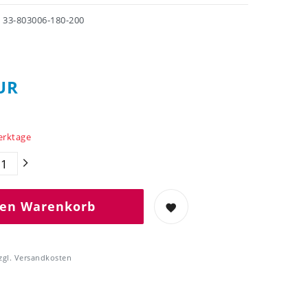
r
33-803006-180-200
UR
Werktage
den Warenkorb
zgl.
Versandkosten