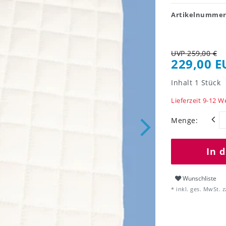
Artikelnumme
UVP 259,00 €
229,00 E
Inhalt
1
Stück
Lieferzeit 9-12 
Menge:
In 
Wunschliste
* inkl. ges. MwSt. z