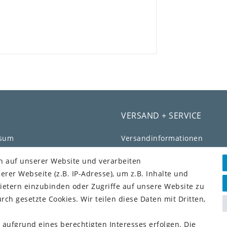
VERSAND + SERVICE
ssum
Versandinformationen
chutz­erklärung
Rückgabeinformationen
n auf unserer Website und verarbeiten
Zahlungsinformationen
er Webseite (z.B. IP-Adresse), um z.B. Inhalte und
efreiheitserklärung
ietern einzubinden oder Zugriffe auf unsere Website zu
fs­recht
rch gesetzte Cookies. Wir teilen diese Daten mit Dritten,
ag widerrufen
Vorkasse (3% Rabatt)
 aufgrund eines berechtigten Interesses erfolgen. Die