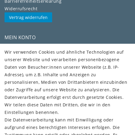
Barrierefreiheitserklärung
Widerrufs­recht
Vertrag widerrufen
MEIN KONTO
Kundenkonto
Wir verwenden Cookies und ähnliche Technologien auf
unserer Website und verarbeiten personenbezogene
VERSAND + SERVICE
Daten von Besucher:innen unserer Webseite (z.B. IP-
Versandinformationen
Adresse), um z.B. Inhalte und Anzeigen zu
Rückgabeinformationen
personalisieren, Medien von Drittanbietern einzubinden
Zahlungsinformationen
oder Zugriffe auf unsere Website zu analysieren. Die
Datenverarbeitung erfolgt erst durch gesetzte Cookies.
Wir teilen diese Daten mit Dritten, die wir in den
Einstellungen benennen.
Die Datenverarbeitung kann mit Einwilligung oder
Vorkasse (3% Rabatt)
aufgrund eines berechtigten Interesses erfolgen. Die
Paypal
Zustimmung kann erteilt oder abgelehnt werden. Es