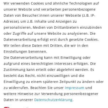
Kundenkonto
Wir verwenden Cookies und ähnliche Technologien auf
unserer Website und verarbeiten personenbezogene
VERSAND + SERVICE
Daten von Besucher:innen unserer Webseite (z.B. IP-
Versandinformationen
Adresse), um z.B. Inhalte und Anzeigen zu
Rückgabeinformationen
personalisieren, Medien von Drittanbietern einzubinden
Zahlungsinformationen
oder Zugriffe auf unsere Website zu analysieren. Die
Datenverarbeitung erfolgt erst durch gesetzte Cookies.
Wir teilen diese Daten mit Dritten, die wir in den
Einstellungen benennen.
Die Datenverarbeitung kann mit Einwilligung oder
Vorkasse (3% Rabatt)
aufgrund eines berechtigten Interesses erfolgen. Die
Paypal
Zustimmung kann erteilt oder abgelehnt werden. Es
Kauf auf Rechnung (Paypalservice)
besteht das Recht, nicht einzuwilligen und die
Lastschrift (Paypalservice)
Einwilligung zu einem späteren Zeitpunkt zu ändern oder
Kreditkarte (Paypalservice)
zu widerrufen. Beachten Sie unser
Impressum
und
SOCIAL MEDIA
weitere Hinweise zur Verwendung personenbezogener
Daten in unserer
Daten­schutz­erklärung
.