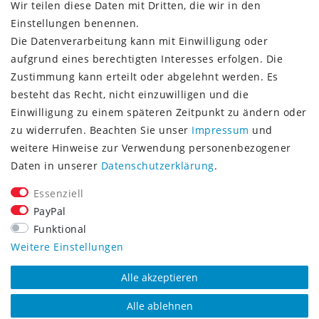
Wir teilen diese Daten mit Dritten, die wir in den
Einstellungen benennen.
Die Datenverarbeitung kann mit Einwilligung oder
Vorkasse (3% Rabatt)
aufgrund eines berechtigten Interesses erfolgen. Die
Paypal
Zustimmung kann erteilt oder abgelehnt werden. Es
Kauf auf Rechnung (Paypalservice)
besteht das Recht, nicht einzuwilligen und die
Lastschrift (Paypalservice)
Einwilligung zu einem späteren Zeitpunkt zu ändern oder
Kreditkarte (Paypalservice)
zu widerrufen. Beachten Sie unser
Impressum
und
SOCIAL MEDIA
weitere Hinweise zur Verwendung personenbezogener
Daten in unserer
Daten­schutz­erklärung
.
Essenziell
PayPal
Funktional
CONSULTING- UND TEXTAGENTUR
Weitere Einstellungen
Alle akzeptieren
Alle ablehnen