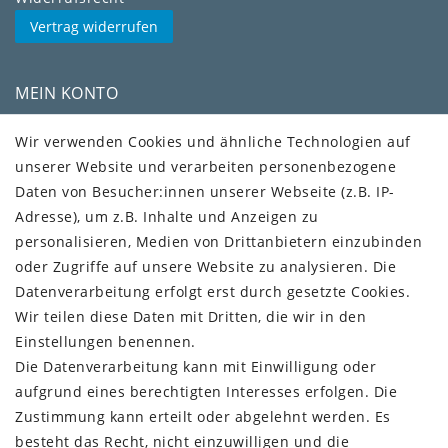
Vertrag widerrufen
MEIN KONTO
Kundenkonto
Wir verwenden Cookies und ähnliche Technologien auf
unserer Website und verarbeiten personenbezogene
VERSAND + SERVICE
Daten von Besucher:innen unserer Webseite (z.B. IP-
Versandinformationen
Adresse), um z.B. Inhalte und Anzeigen zu
Rückgabeinformationen
personalisieren, Medien von Drittanbietern einzubinden
Zahlungsinformationen
oder Zugriffe auf unsere Website zu analysieren. Die
Datenverarbeitung erfolgt erst durch gesetzte Cookies.
Wir teilen diese Daten mit Dritten, die wir in den
Einstellungen benennen.
Die Datenverarbeitung kann mit Einwilligung oder
Vorkasse (3% Rabatt)
aufgrund eines berechtigten Interesses erfolgen. Die
Paypal
Zustimmung kann erteilt oder abgelehnt werden. Es
Kauf auf Rechnung (Paypalservice)
besteht das Recht, nicht einzuwilligen und die
Lastschrift (Paypalservice)