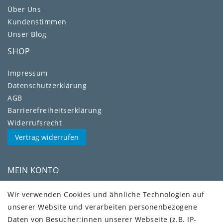
Über Uns
Kundenstimmen
Unser Blog
SHOP
Impressum
Daten­schutz­erklärung
AGB
Barrierefreiheitserklärung
Widerrufs­recht
Vertrag widerrufen
MEIN KONTO
Kundenkonto
Wir verwenden Cookies und ähnliche Technologien auf
unserer Website und verarbeiten personenbezogene
VERSAND + SERVICE
Daten von Besucher:innen unserer Webseite (z.B. IP-