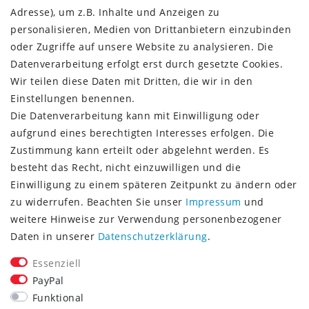
Versandinformationen
Adresse), um z.B. Inhalte und Anzeigen zu
Rückgabeinformationen
personalisieren, Medien von Drittanbietern einzubinden
Zahlungsinformationen
oder Zugriffe auf unsere Website zu analysieren. Die
Datenverarbeitung erfolgt erst durch gesetzte Cookies.
Wir teilen diese Daten mit Dritten, die wir in den
Einstellungen benennen.
Die Datenverarbeitung kann mit Einwilligung oder
Vorkasse (3% Rabatt)
aufgrund eines berechtigten Interesses erfolgen. Die
Paypal
Zustimmung kann erteilt oder abgelehnt werden. Es
Kauf auf Rechnung (Paypalservice)
besteht das Recht, nicht einzuwilligen und die
Lastschrift (Paypalservice)
Einwilligung zu einem späteren Zeitpunkt zu ändern oder
Kreditkarte (Paypalservice)
zu widerrufen. Beachten Sie unser
Impressum
und
SOCIAL MEDIA
weitere Hinweise zur Verwendung personenbezogener
Daten in unserer
Daten­schutz­erklärung
.
Essenziell
PayPal
Funktional
CONSULTING- UND TEXTAGENTUR