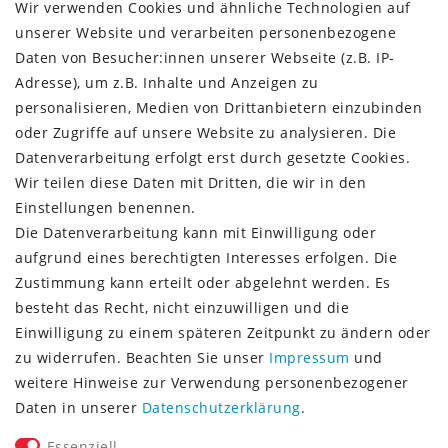
Kundenkonto
Wir verwenden Cookies und ähnliche Technologien auf
unserer Website und verarbeiten personenbezogene
VERSAND + SERVICE
Daten von Besucher:innen unserer Webseite (z.B. IP-
Versandinformationen
Adresse), um z.B. Inhalte und Anzeigen zu
Rückgabeinformationen
personalisieren, Medien von Drittanbietern einzubinden
Zahlungsinformationen
oder Zugriffe auf unsere Website zu analysieren. Die
Datenverarbeitung erfolgt erst durch gesetzte Cookies.
Wir teilen diese Daten mit Dritten, die wir in den
Einstellungen benennen.
Die Datenverarbeitung kann mit Einwilligung oder
Vorkasse (3% Rabatt)
aufgrund eines berechtigten Interesses erfolgen. Die
Paypal
Zustimmung kann erteilt oder abgelehnt werden. Es
Kauf auf Rechnung (Paypalservice)
besteht das Recht, nicht einzuwilligen und die
Lastschrift (Paypalservice)
Einwilligung zu einem späteren Zeitpunkt zu ändern oder
Kreditkarte (Paypalservice)
zu widerrufen. Beachten Sie unser
Impressum
und
SOCIAL MEDIA
weitere Hinweise zur Verwendung personenbezogener
Daten in unserer
Daten­schutz­erklärung
.
Essenziell