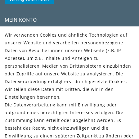
MEIN KONTO
Kundenkonto
Wir verwenden Cookies und ähnliche Technologien auf
unserer Website und verarbeiten personenbezogene
VERSAND + SERVICE
Daten von Besucher:innen unserer Webseite (z.B. IP-
Versandinformationen
Adresse), um z.B. Inhalte und Anzeigen zu
Rückgabeinformationen
personalisieren, Medien von Drittanbietern einzubinden
Zahlungsinformationen
oder Zugriffe auf unsere Website zu analysieren. Die
Datenverarbeitung erfolgt erst durch gesetzte Cookies.
Wir teilen diese Daten mit Dritten, die wir in den
Einstellungen benennen.
Die Datenverarbeitung kann mit Einwilligung oder
Vorkasse (3% Rabatt)
aufgrund eines berechtigten Interesses erfolgen. Die
Paypal
Zustimmung kann erteilt oder abgelehnt werden. Es
Kauf auf Rechnung (Paypalservice)
besteht das Recht, nicht einzuwilligen und die
Lastschrift (Paypalservice)
Einwilligung zu einem späteren Zeitpunkt zu ändern oder
Kreditkarte (Paypalservice)