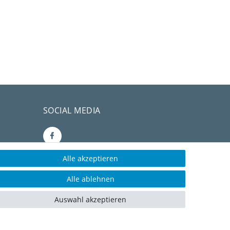
SOCIAL MEDIA
Alle akzeptieren
CONSULTING- UND
Alle ablehnen
TEXTAGENTUR
Auswahl akzeptieren