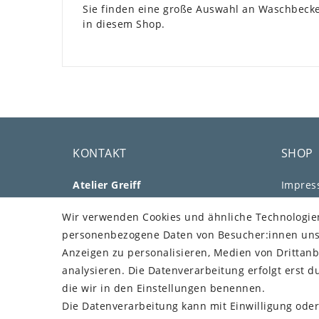
Sie finden eine große Auswahl an Waschbecken
in diesem Shop.
KONTAKT
SHOP
Atelier Greiff
Impre
Aussiger Str. 25
Daten­s
Wir verwenden Cookies und ähnliche Technologie
91207 Lauf
AGB
personenbezogene Daten von Besucher:innen unser
Telefon: +49 176 73505308
Barrier
Anzeigen zu personalisieren, Medien von Drittanb
E-Mail: mail@greiff.com
Widerru
analysieren. Die Datenverarbeitung erfolgt erst du
Vertr
Über Uns
die wir in den Einstellungen benennen.
Kundenstimmen
Die Datenverarbeitung kann mit Einwilligung oder