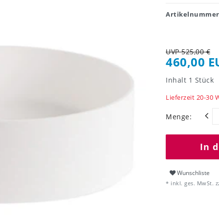
Artikelnumme
UVP 525,00 €
460,00 
Inhalt
1
Stück
Lieferzeit 20-30
Menge:
In 
Wunschliste
* inkl. ges. MwSt. z