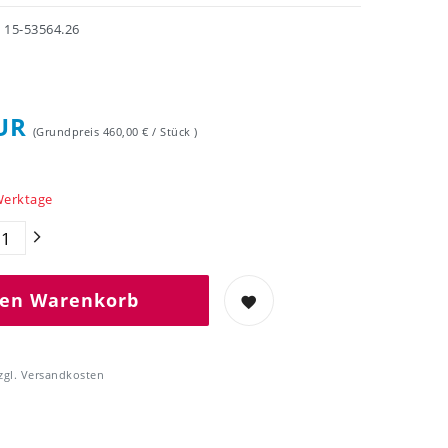
r
15-53564.26
EUR
(Grundpreis
460,00 € / Stück
)
 Werktage
den Warenkorb
zgl.
Versandkosten