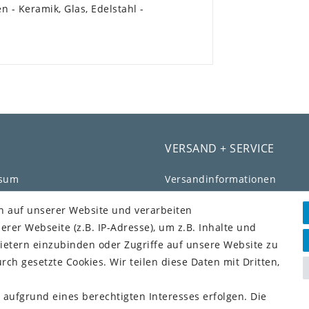
 - Keramik, Glas, Edelstahl -
VERSAND + SERVICE
ssum
Versandinformationen
chutz­erklärung
Rückgabeinformationen
n auf unserer Website und verarbeiten
Zahlungsinformationen
er Webseite (z.B. IP-Adresse), um z.B. Inhalte und
efreiheitserklärung
ietern einzubinden oder Zugriffe auf unsere Website zu
fs­recht
rch gesetzte Cookies. Wir teilen diese Daten mit Dritten,
ag widerrufen
Vorkasse (3% Rabatt)
 aufgrund eines berechtigten Interesses erfolgen. Die
Paypal