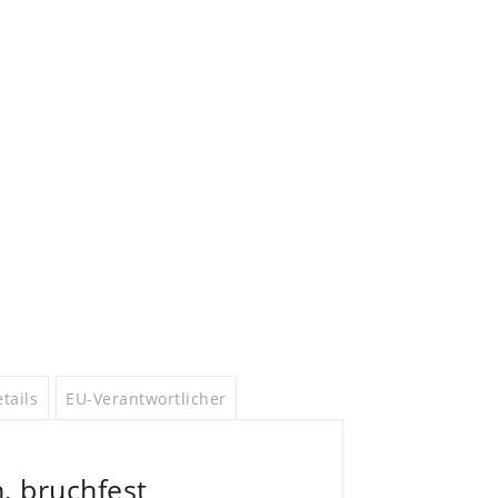
tails
EU-Verantwortlicher
 bruchfest