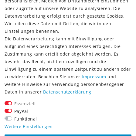
Rückgabeinformationen
personalisieren, Medien von Drittanbietern einzubinden
Zahlungsinformationen
oder Zugriffe auf unsere Website zu analysieren. Die
Datenverarbeitung erfolgt erst durch gesetzte Cookies.
Wir teilen diese Daten mit Dritten, die wir in den
Einstellungen benennen.
Die Datenverarbeitung kann mit Einwilligung oder
Vorkasse (3% Rabatt)
aufgrund eines berechtigten Interesses erfolgen. Die
Paypal
Zustimmung kann erteilt oder abgelehnt werden. Es
Kauf auf Rechnung (Paypalservice)
besteht das Recht, nicht einzuwilligen und die
Lastschrift (Paypalservice)
Einwilligung zu einem späteren Zeitpunkt zu ändern oder
Kreditkarte (Paypalservice)
zu widerrufen. Beachten Sie unser
Impressum
und
SOCIAL MEDIA
weitere Hinweise zur Verwendung personenbezogener
Daten in unserer
Daten­schutz­erklärung
.
Essenziell
PayPal
Funktional
CONSULTING- UND TEXTAGENTUR
Weitere Einstellungen