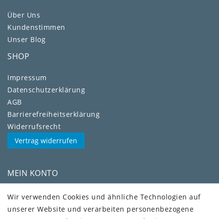
Über Uns
Kundenstimmen
Unser Blog
SHOP
Impressum
Daten­schutz­erklärung
AGB
Barrierefreiheitserklärung
Widerrufs­recht
Vertrag widerrufen
MEIN KONTO
Kundenkonto
Wir verwenden Cookies und ähnliche Technologien auf
unserer Website und verarbeiten personenbezogene
VERSAND + SERVICE