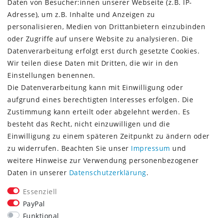
Daten von Besucher:innen unserer Webseite (z.B. IP-
Versandinformationen
Adresse), um z.B. Inhalte und Anzeigen zu
Rückgabeinformationen
personalisieren, Medien von Drittanbietern einzubinden
Zahlungsinformationen
oder Zugriffe auf unsere Website zu analysieren. Die
Datenverarbeitung erfolgt erst durch gesetzte Cookies.
Wir teilen diese Daten mit Dritten, die wir in den
Einstellungen benennen.
Die Datenverarbeitung kann mit Einwilligung oder
Vorkasse (3% Rabatt)
aufgrund eines berechtigten Interesses erfolgen. Die
Paypal
Zustimmung kann erteilt oder abgelehnt werden. Es
Kauf auf Rechnung (Paypalservice)
besteht das Recht, nicht einzuwilligen und die
Lastschrift (Paypalservice)
Einwilligung zu einem späteren Zeitpunkt zu ändern oder
Kreditkarte (Paypalservice)
zu widerrufen. Beachten Sie unser
Impressum
und
SOCIAL MEDIA
weitere Hinweise zur Verwendung personenbezogener
Daten in unserer
Daten­schutz­erklärung
.
Essenziell
PayPal
Funktional
CONSULTING- UND TEXTAGENTUR