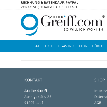
RECHNUNG & RATENKAUF, PAYPAL
VORKASSE (3% RABATT), KREDITKARTE
BAD
HOTEL + GASTRO
FLUR
BÜRO
KONTAKT
SHOP
Atelier Greiff
Impre
Aussiger Str. 25
Daten­s
91207 Lauf
AGB