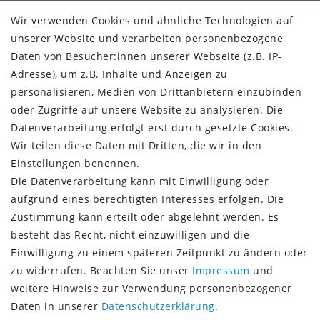
Kundenkonto
Wir verwenden Cookies und ähnliche Technologien auf
unserer Website und verarbeiten personenbezogene
VERSAND + SERVICE
Daten von Besucher:innen unserer Webseite (z.B. IP-
Versandinformationen
Adresse), um z.B. Inhalte und Anzeigen zu
Rückgabeinformationen
personalisieren, Medien von Drittanbietern einzubinden
Zahlungsinformationen
oder Zugriffe auf unsere Website zu analysieren. Die
Datenverarbeitung erfolgt erst durch gesetzte Cookies.
Wir teilen diese Daten mit Dritten, die wir in den
Einstellungen benennen.
Die Datenverarbeitung kann mit Einwilligung oder
Vorkasse (3% Rabatt)
aufgrund eines berechtigten Interesses erfolgen. Die
Paypal
Zustimmung kann erteilt oder abgelehnt werden. Es
Kauf auf Rechnung (Paypalservice)
besteht das Recht, nicht einzuwilligen und die
Lastschrift (Paypalservice)
Einwilligung zu einem späteren Zeitpunkt zu ändern oder
Kreditkarte (Paypalservice)
zu widerrufen. Beachten Sie unser
Impressum
und
SOCIAL MEDIA
weitere Hinweise zur Verwendung personenbezogener
Daten in unserer
Daten­schutz­erklärung
.