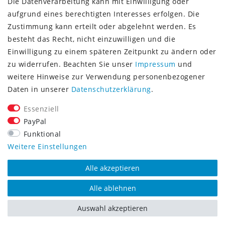
Die Datenverarbeitung kann mit Einwilligung oder
Vorkasse (3% Rabatt)
aufgrund eines berechtigten Interesses erfolgen. Die
Paypal
Zustimmung kann erteilt oder abgelehnt werden. Es
Kauf auf Rechnung (Paypalservice)
besteht das Recht, nicht einzuwilligen und die
Lastschrift (Paypalservice)
Einwilligung zu einem späteren Zeitpunkt zu ändern oder
Kreditkarte (Paypalservice)
zu widerrufen. Beachten Sie unser
Impressum
und
SOCIAL MEDIA
weitere Hinweise zur Verwendung personenbezogener
Daten in unserer
Daten­schutz­erklärung
.
Essenziell
PayPal
Funktional
CONSULTING- UND TEXTAGENTUR
Weitere Einstellungen
Alle akzeptieren
Alle ablehnen
Auswahl akzeptieren