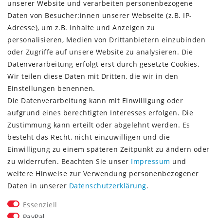
unserer Website und verarbeiten personenbezogene
VERSAND + SERVICE
Daten von Besucher:innen unserer Webseite (z.B. IP-
Versandinformationen
Adresse), um z.B. Inhalte und Anzeigen zu
Rückgabeinformationen
personalisieren, Medien von Drittanbietern einzubinden
Zahlungsinformationen
oder Zugriffe auf unsere Website zu analysieren. Die
Datenverarbeitung erfolgt erst durch gesetzte Cookies.
Wir teilen diese Daten mit Dritten, die wir in den
Einstellungen benennen.
Die Datenverarbeitung kann mit Einwilligung oder
Vorkasse (3% Rabatt)
aufgrund eines berechtigten Interesses erfolgen. Die
Paypal
Zustimmung kann erteilt oder abgelehnt werden. Es
Kauf auf Rechnung (Paypalservice)
besteht das Recht, nicht einzuwilligen und die
Lastschrift (Paypalservice)
Einwilligung zu einem späteren Zeitpunkt zu ändern oder
Kreditkarte (Paypalservice)
zu widerrufen. Beachten Sie unser
Impressum
und
SOCIAL MEDIA
weitere Hinweise zur Verwendung personenbezogener
Daten in unserer
Daten­schutz­erklärung
.
Essenziell
PayPal