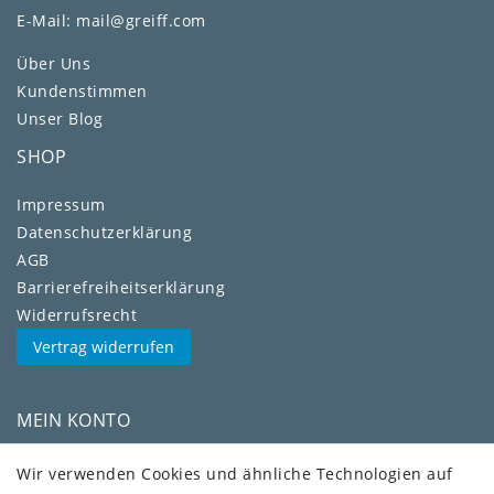
E-Mail: mail@greiff.com
Über Uns
Kundenstimmen
Unser Blog
SHOP
Impressum
Daten­schutz­erklärung
AGB
Barrierefreiheitserklärung
Widerrufs­recht
Vertrag widerrufen
MEIN KONTO
Kundenkonto
Wir verwenden Cookies und ähnliche Technologien auf