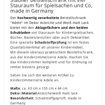
Stabiler Beistellschrank mit viel
Stauraum für Spielsachen und Co,
made in Germany
Der
hochwertig verarbeitete
Beistellschrank
"Adele" im Dekor Asteiche und Weiß matt Lack
bietet mit den
Ablagefächern und den beiden
Schubladen
viel Stauraum für Kinderspielsachen,
Bücher, Bastelutensilien oder auch Dekoartikel.
Eine spezielle
Schadstoffprüfung
ist ein festes
Qualitätsmerkmal all unserer Kindermöbel.
Mit diesem überaus praktischem Beistellschrank,
aus der Kinderzimmerserie Adele, machen Sie
das Kinderzimmer komplett und für Ordnung ist
immer bestens gesorgt.
Sehen Sie sich die weiteren Artikel zu
Kinderzimmerserie Adele an.
Maße
:
ca. 63 cm x 155 cm x 44 cm
Deko
r/
Material:
Asteiche/weiß matt lack
Besonderheit
:
Schadstoffgeprüft, made in
Germany