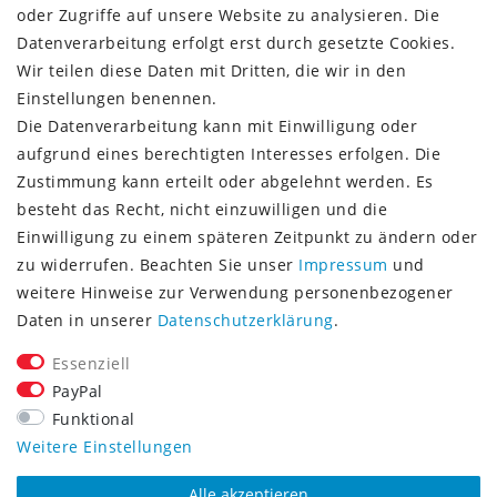
Zahlungsinformationen
oder Zugriffe auf unsere Website zu analysieren. Die
Datenverarbeitung erfolgt erst durch gesetzte Cookies.
Wir teilen diese Daten mit Dritten, die wir in den
Einstellungen benennen.
Die Datenverarbeitung kann mit Einwilligung oder
Vorkasse (3% Rabatt)
aufgrund eines berechtigten Interesses erfolgen. Die
Paypal
Zustimmung kann erteilt oder abgelehnt werden. Es
Kauf auf Rechnung (Paypalservice)
besteht das Recht, nicht einzuwilligen und die
Lastschrift (Paypalservice)
Einwilligung zu einem späteren Zeitpunkt zu ändern oder
Kreditkarte (Paypalservice)
zu widerrufen. Beachten Sie unser
Impressum
und
SOCIAL MEDIA
weitere Hinweise zur Verwendung personenbezogener
Daten in unserer
Daten­schutz­erklärung
.
Essenziell
PayPal
Funktional
CONSULTING- UND TEXTAGENTUR
Weitere Einstellungen
Alle akzeptieren