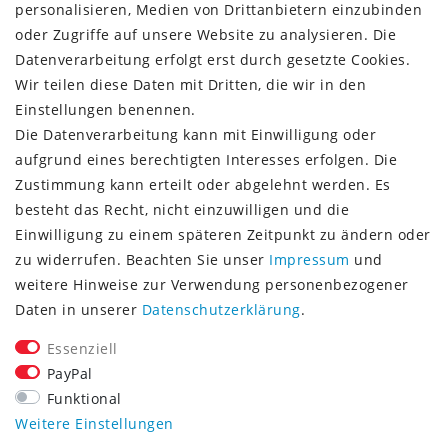
Rückgabeinformationen
personalisieren, Medien von Drittanbietern einzubinden
Zahlungsinformationen
oder Zugriffe auf unsere Website zu analysieren. Die
Datenverarbeitung erfolgt erst durch gesetzte Cookies.
Wir teilen diese Daten mit Dritten, die wir in den
Einstellungen benennen.
Die Datenverarbeitung kann mit Einwilligung oder
Vorkasse (3% Rabatt)
aufgrund eines berechtigten Interesses erfolgen. Die
Paypal
Zustimmung kann erteilt oder abgelehnt werden. Es
Kauf auf Rechnung (Paypalservice)
besteht das Recht, nicht einzuwilligen und die
Lastschrift (Paypalservice)
Einwilligung zu einem späteren Zeitpunkt zu ändern oder
Kreditkarte (Paypalservice)
zu widerrufen. Beachten Sie unser
Impressum
und
SOCIAL MEDIA
weitere Hinweise zur Verwendung personenbezogener
Daten in unserer
Daten­schutz­erklärung
.
Essenziell
PayPal
Funktional
CONSULTING- UND TEXTAGENTUR
Weitere Einstellungen